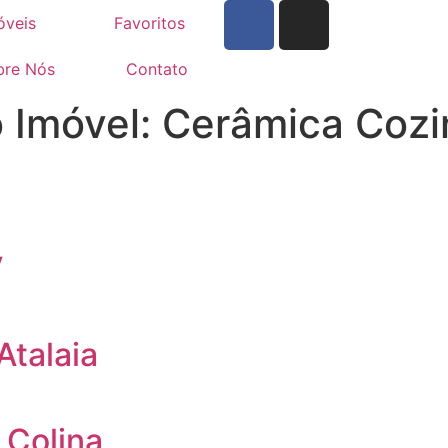
óveis
Favoritos
bre Nós
Contato
o Imóvel:
Cerâmica Cozi
V
Atalaia
 Colina